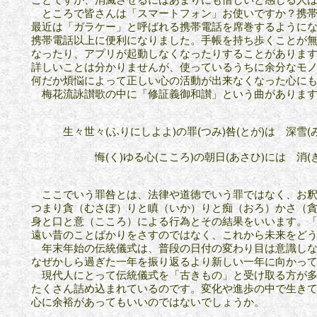
ところで皆さんは「スマートフォン」お使いですか？携帯
最近は「ガラケー」と呼ばれる携帯電話を席巻するように
携帯電話以上に便利になりました。手帳を持ち歩くことが
なったり、アプリが起動しなくなったりすることがありま
詳しい
ことは分かりませんが、使っているうちに余分なモ
何だか
煩悩に
よって正しい心の活動が出来なくなった心に
梅花流詠讃歌の中に「修証義御和讃」という曲がありま
生々世々(ふりにしよよ)の罪(つみ)咎(とが)は 深雪(
悔(く)ゆる心(こころ)の朝日(あさひ)には 消(き)
ここでいう罪咎とは、法律や道徳でいう罪ではなく、お釈
つまり貪（むさぼ）り
と
瞋（いか）りと痴（おろ）かさ（
身と口と意（こころ）に
よる行為とその結果をいいます。
遠い昔のことばかりを
さすのではなく、
これから未来をど
年末年始の伝統儀式は、普段の日付の変わり目は意識しな
なぜかしら
過ぎた一年を振り返るより新しい一年に向かっ
現代人にとって伝統儀式を「古きもの」と受け取る方が多
たくさん
詰め込まれているのです。変化や進歩の中で生きて
心に余裕が
あってもいいのではないでしょうか。