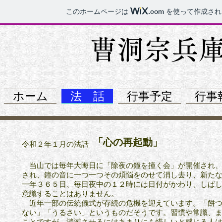
このホームページは
.com
を使って作成され
​曹洞宗兵
ホーム
法 話
行事予定
行事
「心の再起動」
​令和２年１月の法話
当山では毎年大晦日に「除夜の鐘を撞く会」が開催され
され、
鐘の音に一つ一つその煩悩をのせて消し去り、新た
一年
３６５日、毎日
夜中の１２時には日付がかわり、しば
意識する
ことはありません。
近年一部の伝統儀式が存続の危機を迎えています。「餅つ
ない」
「うるさい」というものだそうです。習慣や常識、
ことですが、
消滅させるにはあまりにも惜しいと感じる人