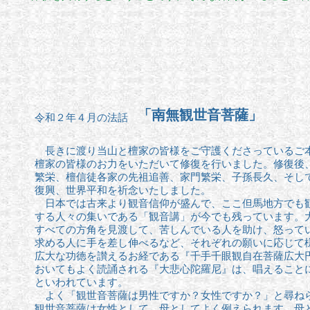
「南無観世音菩薩」
令和２年４月の法話
長きに渡り当山と檀家の皆様をご守護くださっているご
檀家の皆様のお力をいただいて修復を行いました。修復後
繁栄、檀信徒各家の先祖追善、家門繁栄、子孫長久、そし
復興、
世界平和を祈念いたしました。
日本では古来より観音信仰が盛んで、ここ但馬地方でも観
する人々の集いである「観音講」が今でも残っています。
すべての
方角を見渡して、苦しんでいる人を助け、怒って
求める人に
手を差し伸べるなど、それぞれの願いに応じて
広大な功徳を
讃えるお経である『千手千眼観自在菩薩広大
おいてもよく読誦される『大悲心陀羅尼』は、唱えること
といわれています。
よく「観世音菩薩は男性ですか？女性ですか？」と尋ねら
観世音菩薩は女性として、母としてよく例えられます。母