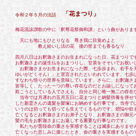
「花まつり」
令和２年５月の法話
梅花流詠讃歌の中に「釈尊花祭御和讃」という曲がありま
天にも地にもひとりなる 尊き我に目覚めよと
教え給いし法の花 後の世までも香るなり
四月八日はお釈迦さまのお生まれになった日、花まつりで
お釈迦さまの誕生仏をおまつりし、甘茶をそそいでお祝い
お釈迦さまがお生まれになった際、七歩歩まれ、右手を天
ゆいが
どくそん）」と宣言されたといわれています。七歩
すなわち
悟りの世界を意味しています。さらに、お釈迦さ
皆等しく、たった
一つの尊い存在なのだとお諭しになって
欺こうとしている人で
さえも、自分と同じ唯一無二の存在
当寺では月遅れの五月五日に花まつりと納髪供養を併せて
した新霊さんの遺髪を髪塚にお納めする行事です。当寺で
いうのは
切っても切っても生えてくるものです。煩悩や欲
亡くなると
お釈迦さまのお弟子となり、お釈迦さまの御元
髪の毛を
お釈迦
さまにお返しする重要な行事なのです。
私たちが普段命の重さを実感することは滅多にありません
亡く
なった悲しみに接したとき、命の重さを実感するもの