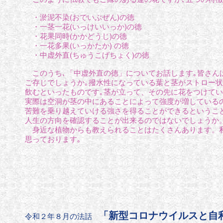
・淤泥不染(おでいぶぜん)の徳
・一茎一花(いっけいいっか)の徳
・花果同時(かかどうじ)の徳
・一花多果(いっかたか) の徳
・中虚外直(ちゅうこげちょく)の徳
このうち､「中虚外直の徳」についてお話します｡皆さんは
ご存じでしょうか｡撥水性になっている葉と茎がストロー
飲むといったものです｡茎が立って、その先に花をつけて
実際は空洞が茎の中にあることによって強度が増している
苦難を乗り越えていける強さを得ることができるというこ
人生の方向を確認することが出来るのではないでしょうか
身近な植物からも教えられることはたくさんあります。私
思っております｡
「新型コロナウイルスと自
令和２年８月の法話