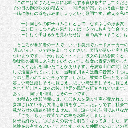
「この曲は皆さんと一緒にお唱えする喜びを声にしてくだ
その日の御詠歌のお稽古で、「同行御和讃」という曲を皆
一緒に修行の道を歩みましょうという歌詞です。教える私
（一）同じ仏の御子（みこ）として むすぶ心の浄き友 
（二）日々につとめを果たしては 夕べにおもう仕合せよ
（三）行く手はるかを見わたせば 道の真実（まこと）は
ところが参加者の一人で、いつも笑顔でムードメーカーの
明るい
イメージで声を出してください。表情が暗いと声も
ないようです。「実はねえ・・・。」彼女のお話を聞くと
御詠歌の練習に
来られていたのです。彼女の表情が暗かっ
こんなお話を聞いたことがあります。丹波篠山市の前川澄
して
活躍されていました。当時前川さんは西洋音楽を中心
ものと
思われていたそうです。しかし、故郷に帰ったある
嬉しい時は
嬉しそうに聴こえ、悲しい時は悲しそうに聴こ
された前川さんは
その後、地元の民謡を研究されています
あり、「同行御和讃」もその一つです。
お稽古の休憩時間には、〇〇さんを励ます声が聞かれまし
参加されているお友達も事情を察していたようです。社会
嫌がらせの話題が絶えません。同じ道を歩む仲間でありな
「さあ、もう一度皆でこの曲をお唱えしましょう。」
休憩も終わり、〇〇さんの表情も明るくなってきました。
体験を共有するということです。そんな仲間がいることの