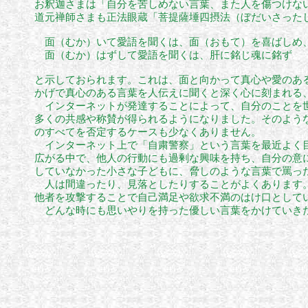
お釈迦さまは「自分を苦しめない言葉、また人を傷つけな
道元禅師さまも正法眼蔵「菩提薩埵四摂法（ぼだいさった
面（むか）いて愛語を聞くは、面（おもて）を喜ばしめ
面（むか）はずして愛語を聞くは、肝に銘じ魂に銘ず
と示しておられます。これは、面と向かって真心や愛のあ
かげで真心のある言葉を人伝えに聞くと深く心に刻まれる
インターネットが発達することによって、自分のことを世
多くの共感や称賛が得られるようになりました。そのよう
の
すべてを否定するケースも少なくありません。
インターネット上で「自粛警察」という言葉を最近よく目
広がる中で、他人の行動にも過剰な興味を持ち、自分の意
していなかった小さな子どもに、脅しのような言葉で罵っ
人は間違ったり、見落としたりすることがよくあります。
他者を攻撃することで自己満足や欲求不満のはけ口として
どんな時にも思いやりを持った優しい言葉をかけていき