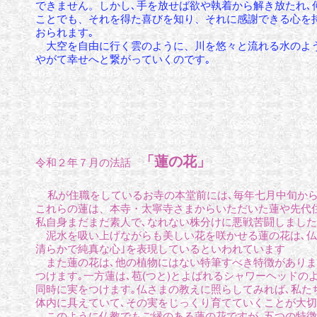
できません。しかし､手を放せば欲や執着から解き放たれ､
ことでも、それを得た喜びを知り、それに感謝できる心を
おられます｡
大空を自由に行く雲のように、川を悠々と流れる水のよう
やがて幸せへと繋がっていくのです｡
「蓮の花」
令和２年７月の法話
私が住職をしているお寺の本堂前には､毎年七月中旬か
これらの蓮は、本寺・太寧寺さまからいただいた蓮や先代
私自身まだまだ素人で､なれない株分けに悪戦苦闘しました
泥水を吸い上げながらも美しい花を咲かせる蓮の花は､仏
清らかで純真な心｣を表現しているといわれています
また蓮の花は､他の植物にはない特筆すべき特徴がありま
つけます｡一方蓮は､苞(つと)とよばれるシャワーヘッド
同時に実をつけます｡仏さまの教えに照らしてみれば､私た
体内に具えていて､その実をじっくり育てていくことが大
このように仏教でもご縁のある蓮の花ですが､五つの特徴