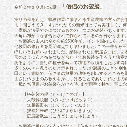
「僧侶のお袈裟」
令和２年１０月の法話
実りの秋を迎え、収穫作業に励まれる生産農家の方々の姿
よく聞こえてきます｡とれたての新米はとても美味しく、何
僧侶が法要で身につけるものの一つにお袈裟があります。
四角い
布がつなぎ合わされて作られているのが分かります
お袈裟の由来は今から約2500年前、インド国内にあっ
他教団の修行者を見間違えてしまいました｡この一件から
ほしいとお願いされました。納得されたお釈迦さまは、あ
形のように布と布をつなぎ合わせてお袈裟を作ろうと決意
ある
ように、善行の種子を蒔いて功徳の収穫をもたらす為
多くの人々を救うのだと示されました｡お袈裟のことを別名
田という意味で、
仏さまの無量の功徳を創出するところを
まさに仏さまの
み教えを身につけることであり、仏さまの
私たち僧侶がお袈裟をかける時､まず両手で持ち、額に念
【搭袈裟の偈（たっけさのげ）】
大哉解脱服（だいさいげだっぷく）
無相福田衣（むそうふくでんえ）
披奉如来教（ひぶにょらいきょう）
広度諸衆生（こうどしょしゅじょう）
お袈裟は単なる法衣ではなく、｢仏さまの命｣そのもので