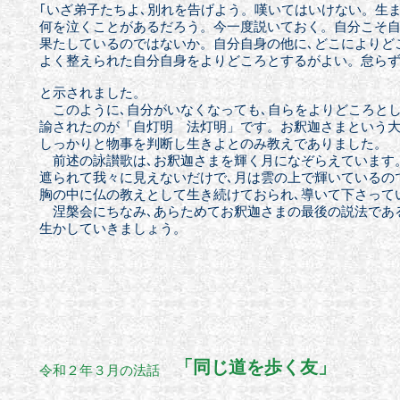
｢いざ弟子たちよ､別れを告げよう。嘆いてはいけない。生
何を
泣くことがあるだろう。今一度説いておく。自分こそ
果たして
いる
のではないか。自分自身の他に､
どこによりど
よく整えられた
自分自身を
よりどころとするがよい。怠らずに
と示されました。
このように､自分がいなくなっても､自らをよりどころとし
諭されたのが「自灯明 法灯明」です。お釈迦さまという
しっかりと
物事を判断し生きよとのみ教えでありました。
前述の詠讃歌は､お釈迦さまを輝く月になぞらえています
遮られて我々に見えないだけで､月は雲の上で輝いているの
胸の中に仏の教えとして生き続けておられ､
導いて下さって
涅槃会にちなみ､あらためてお釈迦さまの最後の説法である
生かしていきましょう。
「同じ道を歩く友」
令和２年３月の法話