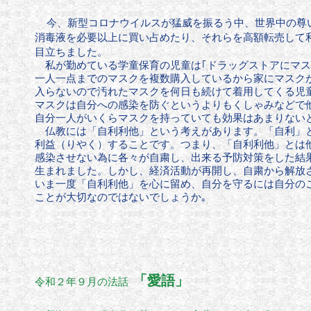
今、新型コロナウイルスが猛威を振るう中、世界中の尊
消毒液を必要以上に買い占めたり、それらを高額転売して
目立ち
ました。
私が勤めている学童保育の児童は｢ドラッグストアにマス
一人一点までのマスクを複数購入しているから家にマスク
入らないので汚れたマスクを何日も続けて着用してくる児
マスクは自分への感染を防ぐというよりもくしゃみなどで
自分一人がいくらマスクを持っていても効果はあまりない
仏教には「自利利他」という考えがあります。「自利」と
利益（りやく）することです。つまり、「自利利他」とは
感染させない為に各々が自粛し、出来る予防対策をした結
生まれました。しかし、経済活動が再開し、自粛から解放
いま一度「自利利他」を心に留め、自分を守るには
自分の
ことが大切なのではないでしょうか｡
「愛語」
令和２年９月の法話