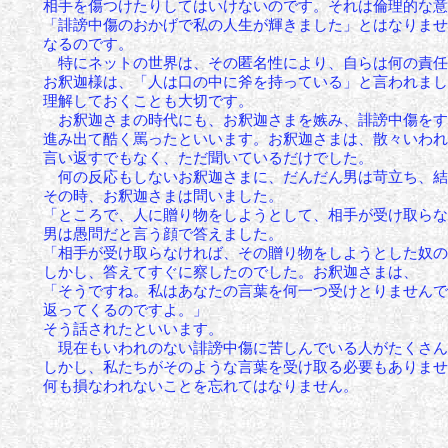
相手を傷つけたりしてはいけないのです。
それは倫理的な意
「誹謗中傷のおかげで私の人生が輝きました」とはなりませ
なるのです。
特にネットの世界は、その匿名性により、自らは何の責任
お釈迦様は、「人は口の中に斧を持っている」と言われまし
理解しておくことも大切です。
お釈迦さまの時代にも、お釈迦さまを嫉み、誹謗中傷をす
進み出て酷く罵ったといいます。
お釈迦さまは、散々いわれ
言い返すでもなく、ただ聞いているだけでした。
何の反応もしないお釈迦さまに、だんだん男は苛立ち、結
その時、お釈迦さまは問いました。
「ところで、人に贈り物をしようとして、相手が受け取ら
男は愚問だと言う顔で答えました。
「相手が受け取らなければ、その贈り物をしようとした奴の
しかし、答えてすぐに察したのでした。
お釈迦さまは、
「そうですね。私はあなたの言葉を何一つ受けとりませんで
返ってくるのですよ。」
そう話されたといいます。
現在もいわれのない誹謗中傷に苦しんでいる人がたくさん
しかし、私たちがそのような言葉を受け取る必要もありませ
何も損なわれないことを忘れてはなりません。