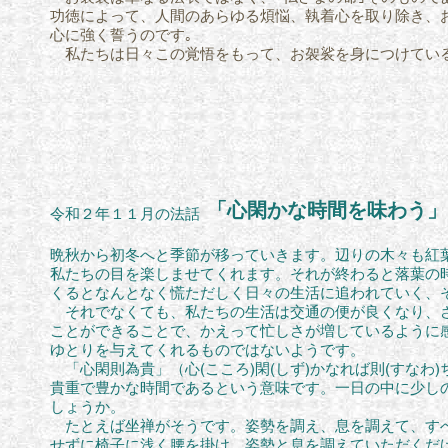
功徳に
よって、人間のあらゆる煩悩、執着心を取り除き、
心に強く
誓うのです｡
私たちは日々この覚悟をもって、お袈裟を身につけてい
「心閑かな時間を味わう」
令和２年１１月の法話
晩秋から初冬へと季節が移っていきます。辺りの木々も紅
私たちの目を楽しませてくれます。それが終わると落葉の
くるとなんとなく慌ただしく日々の生活に追われていく、
それでなくても、私たちの生活は交通の便が良くなり、さ
ことができることで、かえって忙しさが増しているように
ゆとりを与えてくれるものではないようです。
「心閑則為貴」（心(こころ)閑(しず)かなれば則(すなわ)
貴重で豊かな時間であるという意味です。一日の中に少し
しょうか。
たとえば坐禅がそうです。姿勢を調え、息を調えて、すべ
せずに椅子に浅く腰を掛け、姿勢と息を調えていただくだ