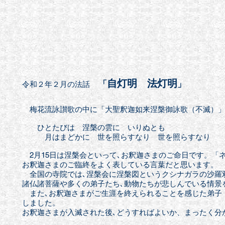
自灯明 法灯明
「
」
令和２年２月の法話
梅花流詠讃歌の中に「大聖釈迦如来涅槃御詠歌（不滅）
ひとたびは 涅槃の雲に いりぬとも
月はまどかに 世を照らすなり 世を照らすなり
2月15日は涅槃会といって､お釈迦さまのご命日です。「
お釈迦さまのご臨終をよく表している言葉だと思います。
全国の寺院では､涅槃会に涅槃図というクシナガラの沙羅
諸仏諸菩薩や多くの弟子
たち､動物たちが悲しんでいる情景
また､お釈迦さまがご生涯を終えられることを感じた弟子
しました。
お釈迦さまが入滅された後､どうすればよいか、まったく分