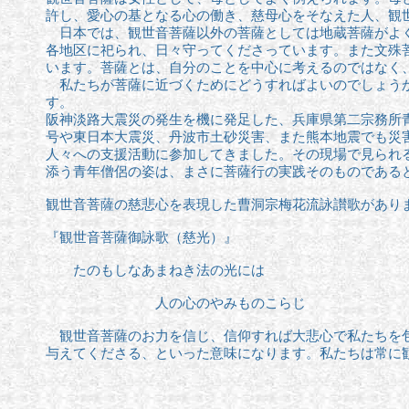
許し、愛心の基となる心の働き、慈母心をそなえた人、観
日本では、観世音菩薩以外の菩薩としては地蔵菩薩がよく
各地区に祀られ、日々守ってくださっています。また文殊
います。菩薩とは、自分のことを中心に考えるのではなく
私たちが菩薩に近づくためにどうすればよいのでしょうか
す。
阪神淡路大震災の発生を機に発足した、兵庫県第二宗務所
号や東日本大震災、丹波市土砂災害、また熊本地震でも災
人々への支援活動に参加してきました。その現場で見られ
添う青年僧侶の姿は、まさに菩薩行の実践そのものである
観世音菩薩の慈悲心を表現した曹洞宗梅花流詠讃歌があり
『観世音菩薩御詠歌（慈光）』
たのもしなあまねき法の光には
人の心のやみものこらじ
観世音菩薩のお力を信じ、信仰すれば大悲心で私たちを
与えてくださる、といった意味になります。
私たちは常に