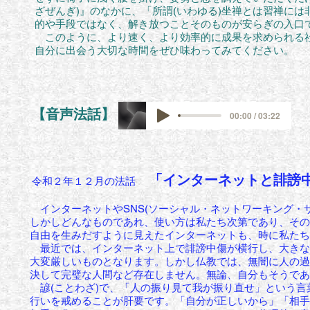
ざぜんぎ)』のなかに、「所謂(いわゆる)坐禅とは習禅には
的や手段ではなく、解き放つことそのものが安らぎの入口
このように、より速く、より効率的に成果を求められる社
自分に出会う大切な時間をぜひ味わってみてください。
【音声法話】
00:00 / 03:22
「インターネットと誹謗
令和２年１２月の法話
インターネットやSNS(ソーシャル・ネットワーキング・
しかしどんなものであれ、使い方は私たち次第であり、その
自由を
生みだす
ように見えたインターネットも、時に私たち
最近では、インターネット上で誹謗中傷が横行し、大きな
大変厳しいものとなります。
しかし仏教では、無闇に人の過
決して完璧な人間など存在しません。
無論、自分もそうであ
諺(ことわざ)で、「人の振り見て我が振り直せ」という言
行いを戒めることが肝要です。
「自分が正しいから」「相手