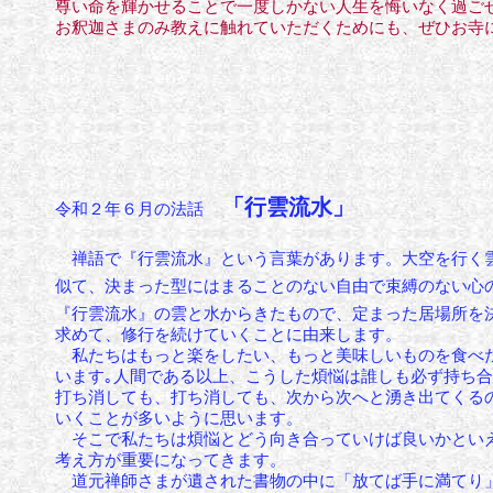
尊い
命を輝かせることで一度しかない人生を悔いなく過ご
お釈迦さまの
み教えに触れていただくためにも、ぜひお寺
「行雲流水」
令和２年６月の法話
禅語で『行雲流水』という言葉があります。大空を行く
似て、決まった型にはまることのない自由で束縛のない心
『行雲流水』の雲と水からきたもので、定まった居場所を
求めて、修行を続けていくことに由来します。
私たちはもっと楽をしたい、もっと美味しいものを食べた
います｡人間である以上、こうした煩悩は誰しも必ず持ち
打ち消しても、打ち消しても、次から次へと湧き出てくる
いくことが多いように思います。
そこで私たちは煩悩とどう向き合っていけば良いかといえ
考え方が重要になってきます。
道元禅師さまが遺された書物の中に「放てば手に満てり」